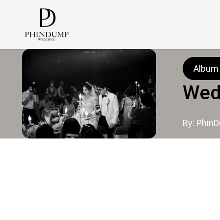
Album
Wed
By: Phin