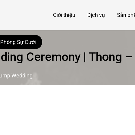
Giới thiệu
Dịch vụ
Sản p
 Phóng Sự Cưới
ding Ceremony | Thong –
Dump Wedding