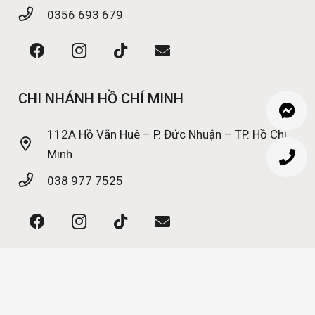
0356 693 679
CHI NHÁNH HỒ CHÍ MINH
112A Hồ Văn Huê – P. Đức Nhuận – TP. Hồ Chí
Minh
038 977 7525
© PhinDump Wedding | Made by
Viet Sky Agency