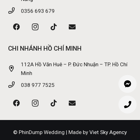
0356 693 679
CHI NHÁNH HỒ CHÍ MINH
112A Hồ Văn Huê – P. Đức Nhuận – TP. Hồ Chí
Minh
038 977 7525
© PhinDump Wedding | Made by
Viet Sky Agency