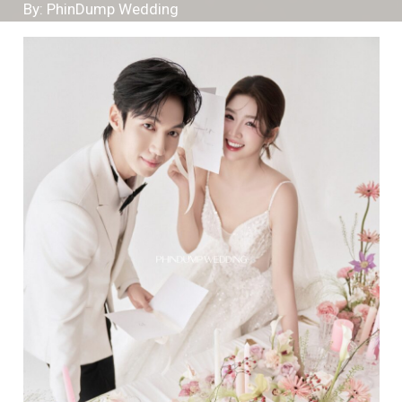
By: PhinDump Wedding