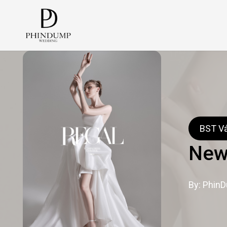
BST Vá
New 
By: Phin