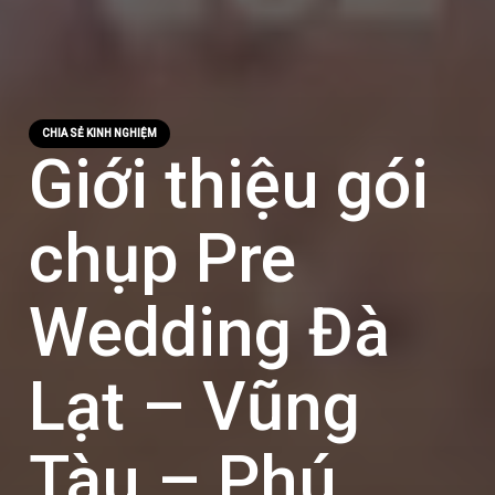
CHIA SẺ KINH NGHIỆM
Giới thiệu gói
chụp Pre
Wedding Đà
Lạt – Vũng
Tàu – Phú