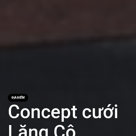
ĐỊA ĐIỂM
Concept cưới
Lăng Cô