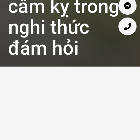
cấm kỵ trong
nghi thức
đám hỏi